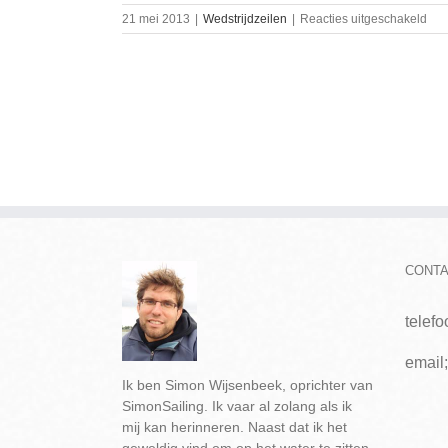
voo
21 mei 2013
|
Wedstrijdzeilen
|
Reacties uitgeschakeld
NS
201
CONT
telef
email
Ik ben Simon Wijsenbeek, oprichter van
SimonSailing. Ik vaar al zolang als ik
mij kan herinneren. Naast dat ik het
geweldig vind om op het water te zitten,