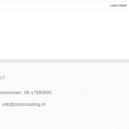
r
Lees meer
R
3
ACT
oonnummer;
06-17690695
;
info@simonsailing.nl