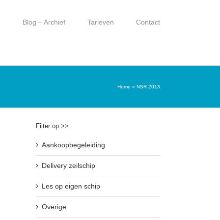
g
Blog – Archief
Tarieven
Contact
Home
»
NSR 2013
Filter op >>
Aankoopbegeleiding
Delivery zeilschip
Les op eigen schip
Overige