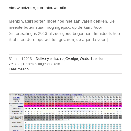
nieuw seizoen; een nieuwe site
Menig watersporten moet nog niet aan varen denken. De
meeste boten staan nog ingepakt op de kant. Voor
SimonSailing is 2013 al zeer goed begonnen. Inmiddels heb
ik al meerdere opdrachten gevaren, de agenda voor [...]
31 maart 2013
|
Delivery zeilschip
,
Overige
,
Wedstrijdzeilen
,
voor
Zeilles
|
Reacties uitgeschakeld
nieuw
Lees meer
seizoen;
een
nieuwe
site