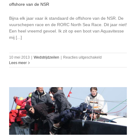
offshore van de NSR
Bijna elk jaar vaar ik standaard de offshore van de NSR. De
vuurschepen race en de RORC North Sea Race. Dit jaar niet!
Een heel vreemd gevoel. Ik zit op een boot van Aquavitesse
mij [...]
voor
10 mei 2013
|
Wedstrijdzeilen
|
Reacties uitgeschakeld
offshore
Lees meer
van
de
NSR