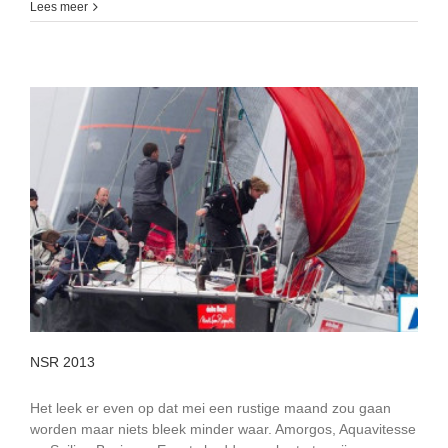
Zeilen
Lees meer
4.0;
america’s
cup
NSR 2013
Het leek er even op dat mei een rustige maand zou gaan
worden maar niets bleek minder waar. Amorgos, Aquavitesse