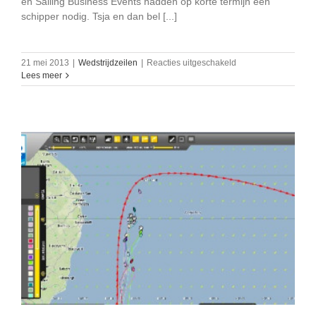
en Sailing Business Events hadden op korte termijn een
schipper nodig. Tsja en dan bel [...]
voor
21 mei 2013
|
Wedstrijdzeilen
|
Reacties uitgeschakeld
NSR
Lees meer
2013