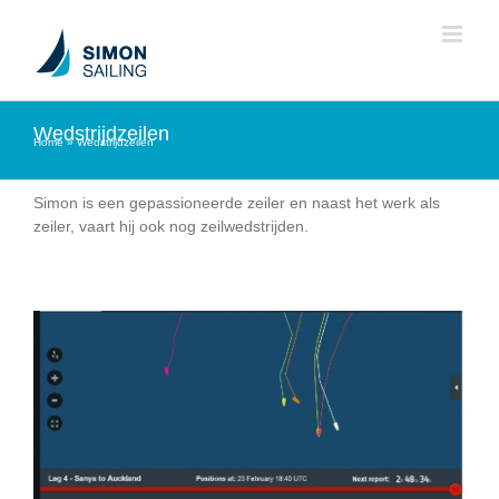
Ga
naar
inhoud
Wedstrijdzeilen
Home
»
Wedstrijdzeilen
Simon is een gepassioneerde zeiler en naast het werk als
zeiler, vaart hij ook nog zeilwedstrijden.