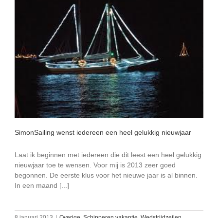
SimonSailing wenst iedereen een heel gelukkig nieuwjaar
Laat ik beginnen met iedereen die dit leest een heel gelukkig
nieuwjaar toe te wensen. Voor mij is 2013 zeer goed
begonnen. De eerste klus voor het nieuwe jaar is al binnen.
In een maand [...]
8 januari 2013
|
Overige
,
Schipperen vakantie
,
Wedstrijdzeilen
,