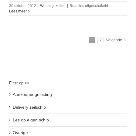
voor
30 oktober 2012
|
Wedstrijdzeilen
|
Reacties uitgeschakeld
wedstrijd
Lees meer
zeilen
op
een
tjalk
tijdens
1
2
Volgende
Muiderhardzeild
Filter op >>
Aankoopbegeleiding
Delivery zeilschip
Les op eigen schip
Overige