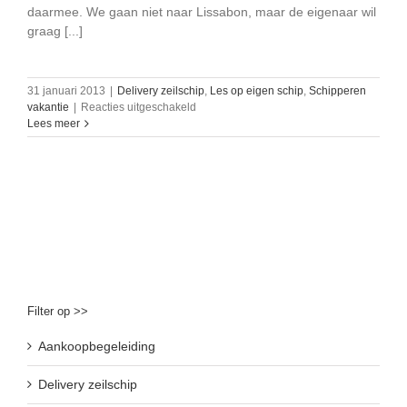
daarmee. We gaan niet naar Lissabon, maar de eigenaar wil
graag [...]
31 januari 2013
|
Delivery zeilschip
,
Les op eigen schip
,
Schipperen
voor
vakantie
|
Reacties uitgeschakeld
Met
Lees meer
een
XC
45
varen
naar
Kopenhagen
Filter op >>
Aankoopbegeleiding
Delivery zeilschip