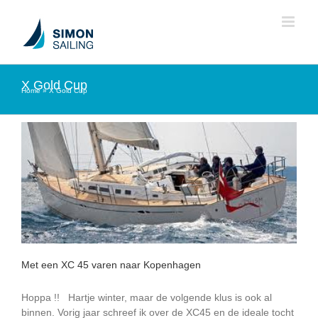
Ga
naar
inhoud
X Gold Cup
Home
»
X Gold Cup
Met een XC 45 varen naar Kopenhagen
Hoppa !! Hartje winter, maar de volgende klus is ook al
binnen. Vorig jaar schreef ik over de XC45 en de ideale tocht