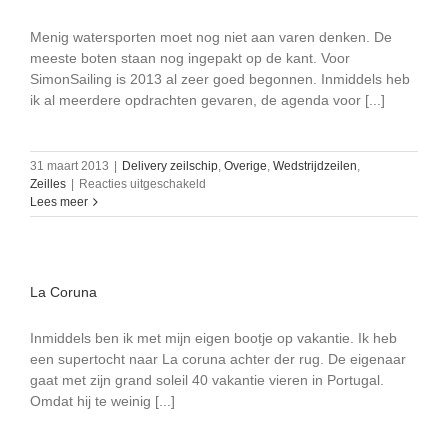
Menig watersporten moet nog niet aan varen denken. De
meeste boten staan nog ingepakt op de kant. Voor
SimonSailing is 2013 al zeer goed begonnen. Inmiddels heb
ik al meerdere opdrachten gevaren, de agenda voor [...]
31 maart 2013
|
Delivery zeilschip
,
Overige
,
Wedstrijdzeilen
,
voor
Zeilles
|
Reacties uitgeschakeld
nieuw
Lees meer
seizoen;
een
nieuwe
site
La Coruna
Inmiddels ben ik met mijn eigen bootje op vakantie. Ik heb
een supertocht naar La coruna achter der rug. De eigenaar
gaat met zijn grand soleil 40 vakantie vieren in Portugal.
Omdat hij te weinig [...]