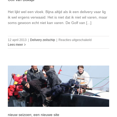
Het lijkt wel een vloek. Bijna altijd als ik een delivery vaar lig
ik wel ergens verwaaid. Het is niet dat ik niet wil varen, maar
soms gewoon echt niet kan varen. De Golf van [...]
voor
12 april 2013
|
Delivery zeilschip
|
Reacties uitgeschakeld
Golf
Lees meer
van
Biskaje
nieuw seizoen; een nieuwe site