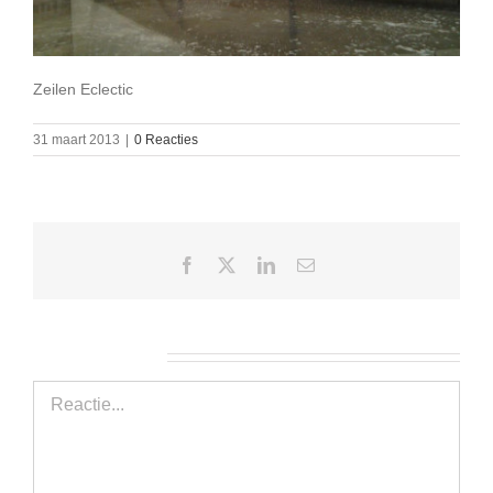
Zeilen Eclectic
31 maart 2013
|
0 Reacties
Facebook
X
LinkedIn
E-
mail
Geef een reactie
Reactie